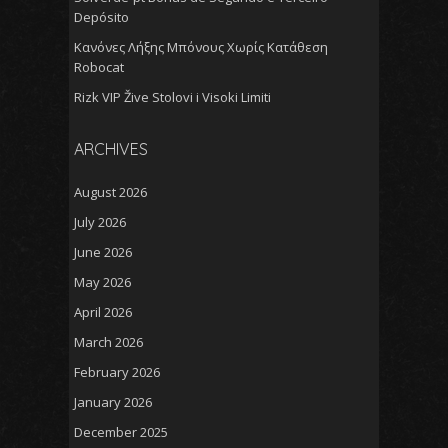
Depósito
Κανόνες Λήξης Μπόνους Χωρίς Κατάθεση
Robocat
Rizk VIP Žive Stolovi i Visoki Limiti
ARCHIVES
August 2026
July 2026
June 2026
May 2026
April 2026
March 2026
February 2026
January 2026
December 2025