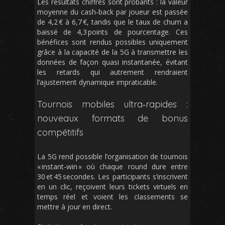
Les résultats chiffrés sont probants : la valeur
moyenne du cash‑back par joueur est passée
de 4,2 € à 6,7 €, tandis que le taux de churn a
baissé de 4,3 points de pourcentage. Ces
bénéfices sont rendus possibles uniquement
grâce à la capacité de la 5G à transmettre les
données de façon quasi instantanée, évitant
les retards qui autrement rendraient
l’ajustement dynamique impraticable.
Tournois mobiles ultra‑rapides :
nouveaux formats de bonus
compétitifs
La 5G rend possible l’organisation de tournois
« instant‑win » où chaque round dure entre
30 et 45 secondes. Les participants s’inscrivent
en un clic, reçoivent leurs tickets virtuels en
temps réel et voient les classements se
mettre à jour en direct.