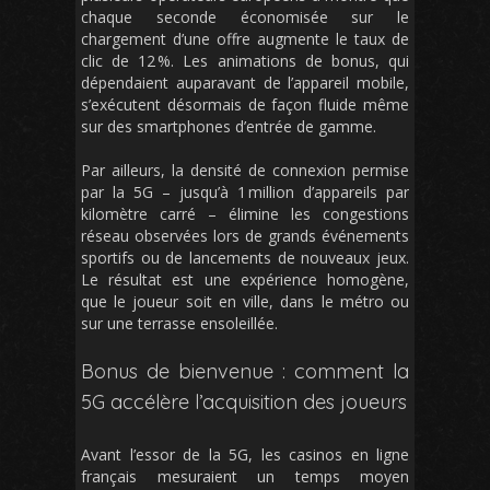
chaque seconde économisée sur le
chargement d’une offre augmente le taux de
clic de 12 %. Les animations de bonus, qui
dépendaient auparavant de l’appareil mobile,
s’exécutent désormais de façon fluide même
sur des smartphones d’entrée de gamme.
Par ailleurs, la densité de connexion permise
par la 5G – jusqu’à 1 million d’appareils par
kilomètre carré – élimine les congestions
réseau observées lors de grands événements
sportifs ou de lancements de nouveaux jeux.
Le résultat est une expérience homogène,
que le joueur soit en ville, dans le métro ou
sur une terrasse ensoleillée.
Bonus de bienvenue : comment la
5G accélère l’acquisition des joueurs
Avant l’essor de la 5G, les casinos en ligne
français mesuraient un temps moyen