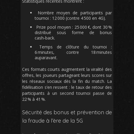
Statistiques récentes montrent :
Nombre moyen de participants par
tournoi : 12 000 (contre 4 500 en 4G).
Prize pool moyen : 25 000 €, dont 30 %
distribué sous forme de bonus
cash‑back.
Temps de clôture du tournoi :
6 minutes, contre 18 minutes
auparavant.
Ces formats courts augmentent la viralité des
offres, les joueurs partageant leurs scores sur
les réseaux sociaux dès la fin du match. La
fidélisation s’en ressent : le taux de retour des
participants à un second tournoi passe de
22 % à 41 %.
Sécurité des bonus et prévention de
la fraude à l’ère de la 5G