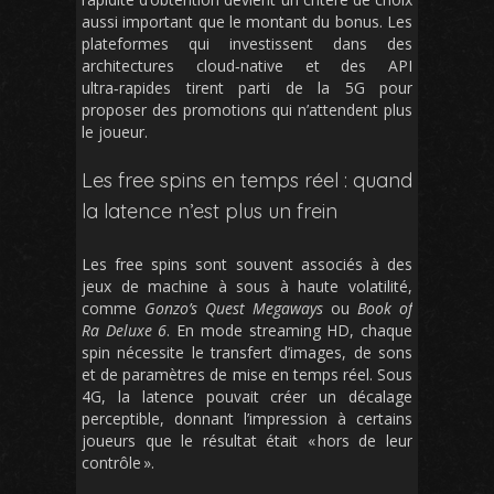
aussi important que le montant du bonus. Les
plateformes qui investissent dans des
architectures cloud‑native et des API
ultra‑rapides tirent parti de la 5G pour
proposer des promotions qui n’attendent plus
le joueur.
Les free spins en temps réel : quand
la latence n’est plus un frein
Les free spins sont souvent associés à des
jeux de machine à sous à haute volatilité,
comme
Gonzo’s Quest Megaways
ou
Book of
Ra Deluxe 6
. En mode streaming HD, chaque
spin nécessite le transfert d’images, de sons
et de paramètres de mise en temps réel. Sous
4G, la latence pouvait créer un décalage
perceptible, donnant l’impression à certains
joueurs que le résultat était « hors de leur
contrôle ».