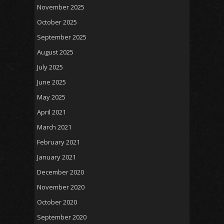
November 2025
October 2025
September 2025
August 2025
July 2025
June 2025
May 2025
April 2021
March 2021
February 2021
January 2021
December 2020
November 2020
October 2020
September 2020