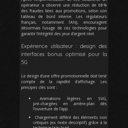
opérateur a observé une réduction de 68 %
des fraudes liées aux promotions, selon son
tableau de bord interne. Les régulateurs
français, notamment l’ANJ, encouragent
désormais l’usage de ces technologies pour
garantir l’intégrité des jeux d’argent réel.
Expérience utilisateur : design des
interfaces bonus optimisé pour la
5G
Le design d’une offre promotionnelle doit tenir
compte de la rapidité d’affichage. Les
principes clés sont :
Animations légères en SVG,
pré‑chargées en arrière‑plan dès
l’ouverture de l’app.
Chargement différé des éléments non
critiques (ex. texte descriptif) grâce à la
technique lazy‑load.