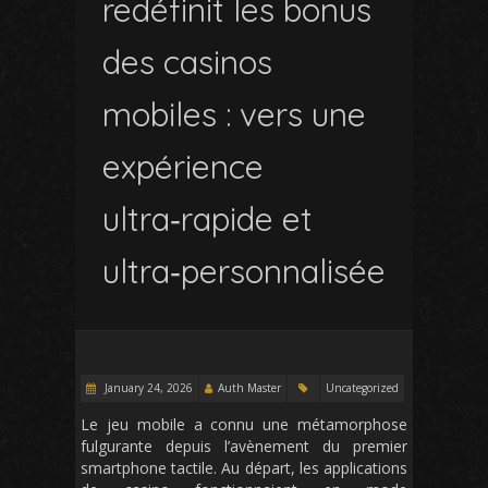
redéfinit les bonus
des casinos
mobiles : vers une
expérience
ultra‑rapide et
ultra‑personnalisée
January 24, 2026
Auth Master
Uncategorized
Le jeu mobile a connu une métamorphose
fulgurante depuis l’avènement du premier
smartphone tactile. Au départ, les applications