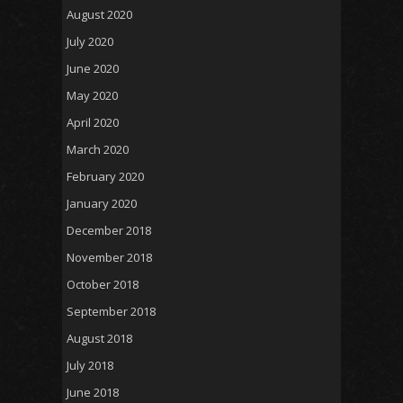
August 2020
July 2020
June 2020
May 2020
April 2020
March 2020
February 2020
January 2020
December 2018
November 2018
October 2018
September 2018
August 2018
July 2018
June 2018