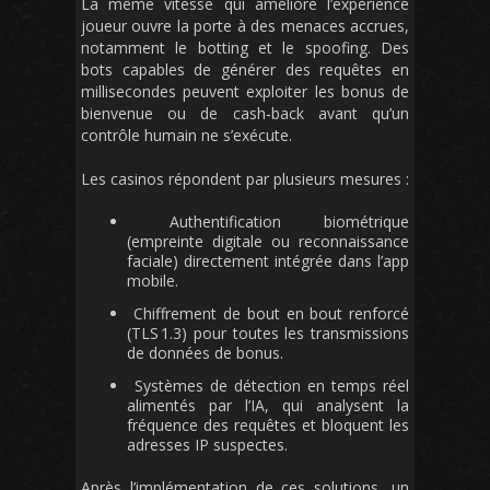
La même vitesse qui améliore l’expérience
joueur ouvre la porte à des menaces accrues,
notamment le botting et le spoofing. Des
bots capables de générer des requêtes en
millisecondes peuvent exploiter les bonus de
bienvenue ou de cash‑back avant qu’un
contrôle humain ne s’exécute.
Les casinos répondent par plusieurs mesures :
Authentification biométrique
(empreinte digitale ou reconnaissance
faciale) directement intégrée dans l’app
mobile.
Chiffrement de bout en bout renforcé
(TLS 1.3) pour toutes les transmissions
de données de bonus.
Systèmes de détection en temps réel
alimentés par l’IA, qui analysent la
fréquence des requêtes et bloquent les
adresses IP suspectes.
Après l’implémentation de ces solutions, un