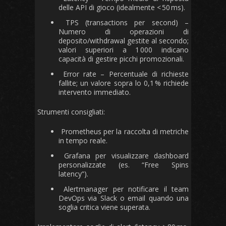
delle API di gioco (idealmente < 50 ms).
TPS (transactions per second) –
Numero di operazioni di
deposito/withdrawal gestite al secondo;
valori superiori a 1 000 indicano
capacità di gestire picchi promozionali.
Error rate – Percentuale di richieste
fallite; un valore sopra lo 0,1 % richiede
intervento immediato.
Strumenti consigliati:
Prometheus per la raccolta di metriche
in tempo reale.
Grafana per visualizzare dashboard
personalizzate (es. “Free Spins
latency”).
Alertmanager per notificare il team
DevOps via Slack o email quando una
soglia critica viene superata.