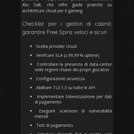
Abc Salt, che offre guide pratiche su
architetture cloud per il gaming.
Checklist per i gestori di casinò:
garantire Free Spins veloci e sicuri
Scelta provider cloud
Verificare SLA (≥ 99,99 % uptime)
Controllare la presenza di data‑center
nelle regioni chiave dei propri giocatori
Configurazione sicurezza
Abilitare TLS 1.3 su tutte le API
Implementare tokenizzazione per dati
di pagamento
Eseguire scansioni di vulnerabilità
mensili
Test di pagamento