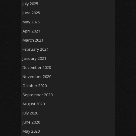
July 2025
June 2025
May 2025
April 2021
March 2021
February 2021
January 2021
December 2020
November 2020
October 2020
September 2020
August 2020
July 2020
June 2020
May 2020