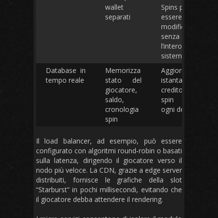
wallet
Spins possono
separati
essere
modificati
senza toccare
l’intero
sistema
Database in
Memorizza
Aggiornamenti
tempo reale
stato del
istantanei del
giocatore,
credito free
saldo,
spin dopo
cronologia
ogni deposito
spin
Il load balancer, ad esempio, può essere
configurato con algoritmi round‑robin o basati
sulla latenza, dirigendo il giocatore verso il
nodo più veloce. La CDN, grazie a edge server
distribuiti, fornisce le grafiche della slot
“Starburst” in pochi millisecondi, evitando che
il giocatore debba attendere il rendering.