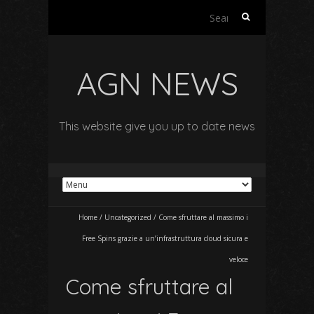
Search
for:
AGN NEWS
This website give you up to date news
Home
/
Uncategorized
/
Come sfruttare al massimo i
Free Spins grazie a un’infrastruttura cloud sicura e
veloce
Come sfruttare al