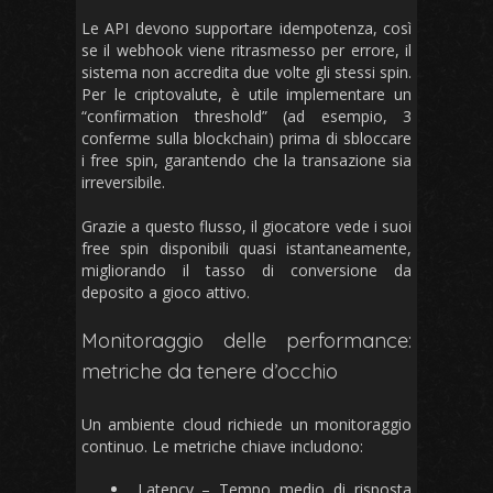
Le API devono supportare idempotenza, così
se il webhook viene ritrasmesso per errore, il
sistema non accredita due volte gli stessi spin.
Per le criptovalute, è utile implementare un
“confirmation threshold” (ad esempio, 3
conferme sulla blockchain) prima di sbloccare
i free spin, garantendo che la transazione sia
irreversibile.
Grazie a questo flusso, il giocatore vede i suoi
free spin disponibili quasi istantaneamente,
migliorando il tasso di conversione da
deposito a gioco attivo.
Monitoraggio delle performance:
metriche da tenere d’occhio
Un ambiente cloud richiede un monitoraggio
continuo. Le metriche chiave includono:
Latency – Tempo medio di risposta