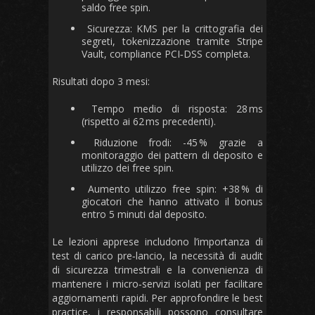
saldo free spin.
Sicurezza: KMS per la crittografia dei
segreti, tokenizzazione tramite Stripe
Vault, compliance PCI‑DSS completa.
Risultati dopo 3 mesi:
Tempo medio di risposta: 28 ms
(rispetto ai 62 ms precedenti).
Riduzione frodi: -45 % grazie a
monitoraggio dei pattern di deposito e
utilizzo dei free spin.
Aumento utilizzo free spin: +38 % di
giocatori che hanno attivato il bonus
entro 5 minuti dal deposito.
Le lezioni apprese includono l’importanza di
test di carico pre‑lancio, la necessità di audit
di sicurezza trimestrali e la convenienza di
mantenere i micro‑servizi isolati per facilitare
aggiornamenti rapidi. Per approfondire le best
practice, i responsabili possono consultare