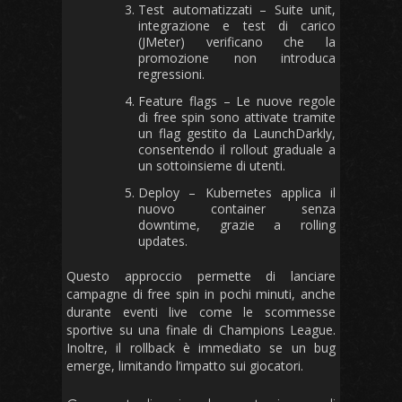
Test automatizzati – Suite unit,
integrazione e test di carico
(JMeter) verificano che la
promozione non introduca
regressioni.
Feature flags – Le nuove regole
di free spin sono attivate tramite
un flag gestito da LaunchDarkly,
consentendo il rollout graduale a
un sottoinsieme di utenti.
Deploy – Kubernetes applica il
nuovo container senza
downtime, grazie a rolling
updates.
Questo approccio permette di lanciare
campagne di free spin in pochi minuti, anche
durante eventi live come le scommesse
sportive su una finale di Champions League.
Inoltre, il rollback è immediato se un bug
emerge, limitando l’impatto sui giocatori.