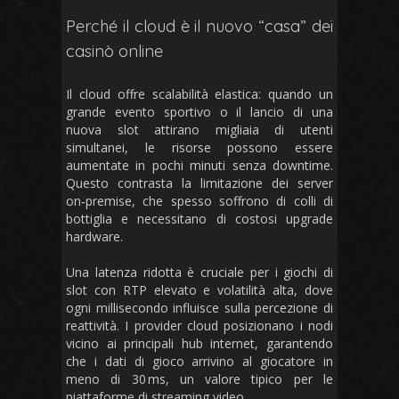
Perché il cloud è il nuovo “casa” dei
casinò online
Il cloud offre scalabilità elastica: quando un
grande evento sportivo o il lancio di una
nuova slot attirano migliaia di utenti
simultanei, le risorse possono essere
aumentate in pochi minuti senza downtime.
Questo contrasta la limitazione dei server
on‑premise, che spesso soffrono di colli di
bottiglia e necessitano di costosi upgrade
hardware.
Una latenza ridotta è cruciale per i giochi di
slot con RTP elevato e volatilità alta, dove
ogni millisecondo influisce sulla percezione di
reattività. I provider cloud posizionano i nodi
vicino ai principali hub internet, garantendo
che i dati di gioco arrivino al giocatore in
meno di 30 ms, un valore tipico per le
piattaforme di streaming video.