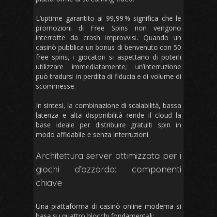
L’uptime garantito al 99,99 % significa che le
promozioni di Free Spins non vengono
interrotte da crash improvvisi. Quando un
casinò pubblica un bonus di benvenuto con 50
free spins, i giocatori si aspettano di poterli
utilizzare immediatamente; un’interruzione
può tradursi in perdita di fiducia e di volume di
scommesse.
In sintesi, la combinazione di scalabilità, bassa
latenza e alta disponibilità rende il cloud la
base ideale per distribuire gratuiti spin in
modo affidabile e senza interruzioni.
Architettura server ottimizzata per i
giochi d’azzardo: componenti
chiave
Una piattaforma di casinò online moderna si
basa su quattro blocchi fondamentali: