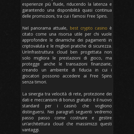
esperienze più fluide, riducendo la latenza e
garantendo una disponibilità quasi continua
delle promozioni, tra cui i famosi Free Spins.
Nel panorama attuale,
best crypto casino
è
citato come una risorsa utile per chi vuole
approfondire le dinamiche dei pagamenti in
criptovaluta e le migliori pratiche di sicurezza.
Un’infrastruttura cloud ben progettata non
solo migliora le prestazioni di gioco, ma
protegge anche le transazioni finanziarie,
creando un ambiente di fiducia in cui i
giocatori possono accedere ai Free Spins
senza timori.
La sinergia tra velocità di rete, protezione dei
dati e meccanismi di bonus gratuito è il nuovo
standard per i casinò che vogliono
distinguersi. Nei paragrafi seguenti vedremo
passo passo come costruire e gestire
un’architettura cloud che massimizzi questi
vantaggi.