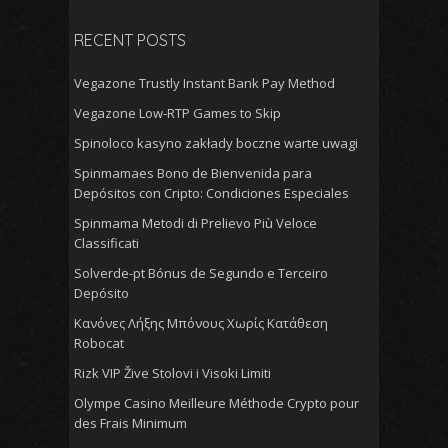
RECENT POSTS
Vegazone Trustly Instant Bank Pay Method
Vegazone Low-RTP Games to Skip
Spinoloco kasyno zakłady boczne warte uwagi
Spinmamaes Bono de Bienvenida para
Depósitos con Cripto: Condiciones Especiales
Spinmama Metodi di Prelievo Più Veloce
Classificati
Solverde-pt Bónus de Segundo e Terceiro
Depósito
Κανόνες Λήξης Μπόνους Χωρίς Κατάθεση
Robocat
Rizk VIP Žive Stolovi i Visoki Limiti
Olympe Casino Meilleure Méthode Crypto pour
des Frais Minimum