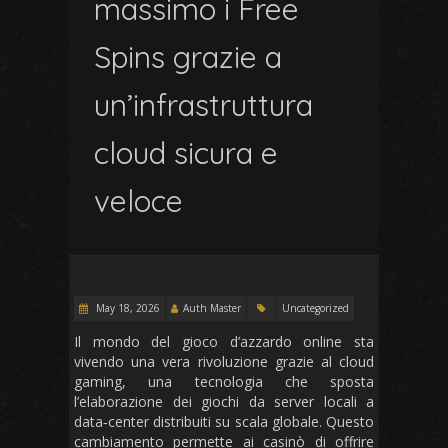
massimo i Free
Spins grazie a
un’infrastruttura
cloud sicura e
veloce
May 18, 2026
Auth Master
Uncategorized
Il mondo del gioco d’azzardo online sta
vivendo una vera rivoluzione grazie al cloud
gaming, una tecnologia che sposta
l’elaborazione dei giochi da server locali a
data‑center distribuiti su scala globale. Questo
cambiamento permette ai casinò di offrire