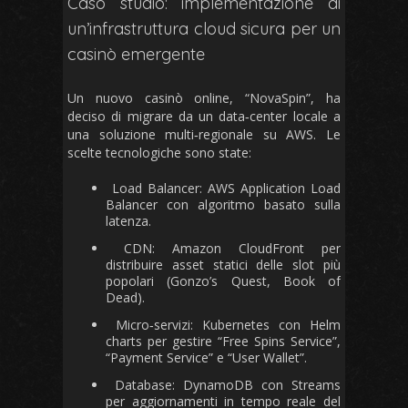
Caso studio: implementazione di
un’infrastruttura cloud sicura per un
casinò emergente
Un nuovo casinò online, “NovaSpin”, ha
deciso di migrare da un data‑center locale a
una soluzione multi‑regionale su AWS. Le
scelte tecnologiche sono state:
Load Balancer: AWS Application Load
Balancer con algoritmo basato sulla
latenza.
CDN: Amazon CloudFront per
distribuire asset statici delle slot più
popolari (Gonzo’s Quest, Book of
Dead).
Micro‑servizi: Kubernetes con Helm
charts per gestire “Free Spins Service”,
“Payment Service” e “User Wallet”.
Database: DynamoDB con Streams
per aggiornamenti in tempo reale del