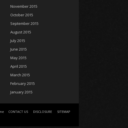
November 2015
October 2015
September 2015
August 2015
July 2015
June 2015
May 2015
April 2015
March 2015
February 2015
January 2015
me
CONTACT US
DISCLOSURE
SITEMAP