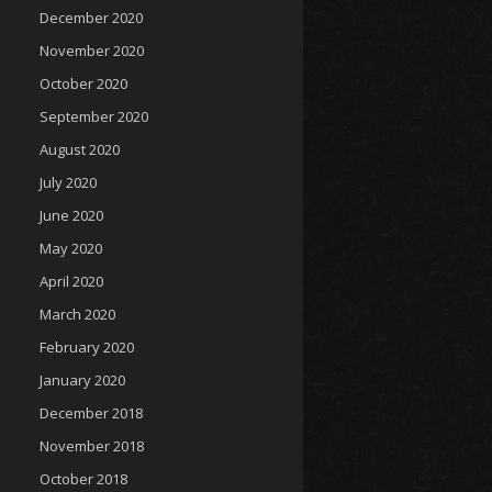
December 2020
November 2020
October 2020
September 2020
August 2020
July 2020
June 2020
May 2020
April 2020
March 2020
February 2020
January 2020
December 2018
November 2018
October 2018