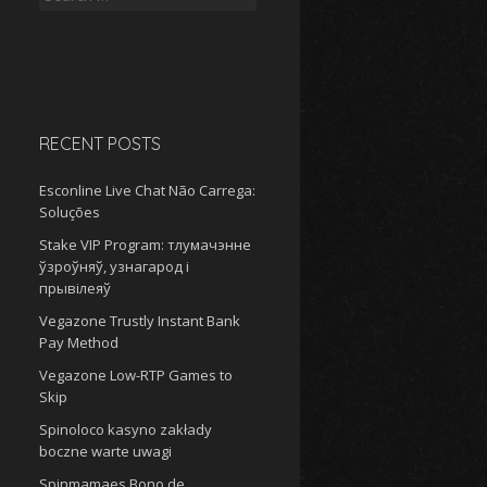
for:
RECENT POSTS
Esconline Live Chat Não Carrega:
Soluções
Stake VIP Program: тлумачэнне
ўзроўняў, узнагарод і
прывілеяў
Vegazone Trustly Instant Bank
Pay Method
Vegazone Low-RTP Games to
Skip
Spinoloco kasyno zakłady
boczne warte uwagi
Spinmamaes Bono de