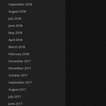
September 2018
August 2018
July 2018
June 2018
May 2018
April 2018
March 2018
February 2018
December 2017
November 2017
October 2017
September 2017
August 2017
July 2017
June 2017