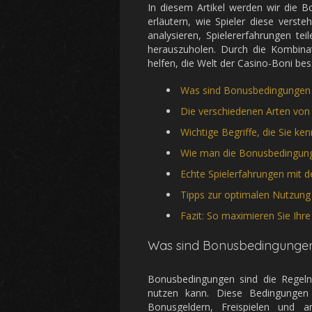
In diesem Artikel werden wir die
erläutern, wie Spieler diese vers
analysieren, Spielererfahrungen t
herauszuholen. Durch die Kombina
helfen, die Welt der Casino-Boni bes
Was sind Bonusbedingungen u
Die verschiedenen Arten vo
Wichtige Begriffe, die Sie ken
Wie man die Bonusbedingungen 
Echte Spielerfahrungen mit
Tipps zur optimalen Nutzung
Fazit: So maximieren Sie Ih
Was sind Bonusbedingungen 
Bonusbedingungen sind die Regeln,
nutzen kann. Diese Bedingungen
Bonusgeldern, Freispielen und a