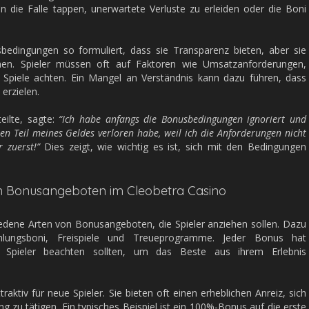
n die Falle tappen, unerwartete Verluste zu erleiden oder die Boni
edingungen so formuliert, dass sie Transparenz bieten, aber sie
en. Spieler müssen oft auf Faktoren wie Umsatzanforderungen,
de Spiele achten. Ein Mangel an Verständnis kann dazu führen, dass
erzielen.
teilte, sagte:
“Ich habe anfangs die Bonusbedingungen ignoriert und
ßen Teil meines Geldes verloren habe, weil ich die Anforderungen nicht
r zuerst!”
Dies zeigt, wie wichtig es ist, sich mit den Bedingungen
on Bonusangeboten im Cleobetra Casino
iedene Arten von Bonusangeboten, die Spieler anziehen sollen. Dazu
hlungsboni, Freispiele und Treueprogramme. Jeder Bonus hat
e Spieler beachten sollten, um das Beste aus ihrem Erlebnis
ktiv für neue Spieler. Sie bieten oft einen erheblichen Anreiz, sich
 zu tätigen. Ein typisches Beispiel ist ein 100%-Bonus auf die erste