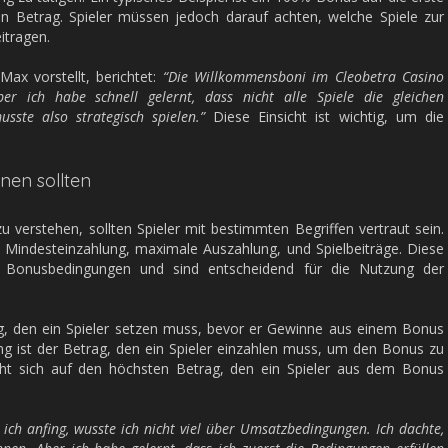
n Betrag. Spieler müssen jedoch darauf achten, welche Spiele zur
itragen.
 Max vorstellt, berichtet:
“Die Willkommensboni im Cleobetra Casino
er ich habe schnell gelernt, dass nicht alle Spiele die gleichen
ste also strategisch spielen.”
Diese Einsicht ist wichtig, um die
nnen sollten
verstehen, sollten Spieler mit bestimmten Begriffen vertraut sein.
indesteinzahlung, maximale Auszahlung, und Spielbeiträge. Diese
en Bonusbedingungen und sind entscheidend für die Nutzung der
, den ein Spieler setzen muss, bevor er Gewinne aus einem Bonus
g ist der Betrag, den ein Spieler einzahlen muss, um den Bonus zu
eht sich auf den höchsten Betrag, den ein Spieler aus dem Bonus
s ich anfing, wusste ich nicht viel über Umsatzbedingungen. Ich dachte,