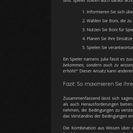
sind. Spieler sollten auch darauf ac
Informieren Sie sich üb
Wählen Sie Boni, die zu 
Nutzen Sie Boni für Spi
Planen Sie Ihre Einsätze
Spielen Sie verantwortu
Ein Spieler namens Julia fasst es 
bekommen, sondern auch zu wissen,
erhöht!”
Dieser Ansatz kann anderen 
Fazit: So maximieren Sie I
Zusammenfassend lässt sich sagen
als auch Herausforderungen bieten. 
nehmen, die Bedingungen zu versteh
das Verständnis der Bedingungen ent
Die Kombination aus Wissen über 