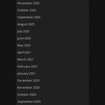
November 2025
October 2025
September 2025
August 2025
July 2025
June 2025
May 2025
April 2021
March 2021
February 2021
January 2021
December 2020
November 2020
October 2020
September 2020