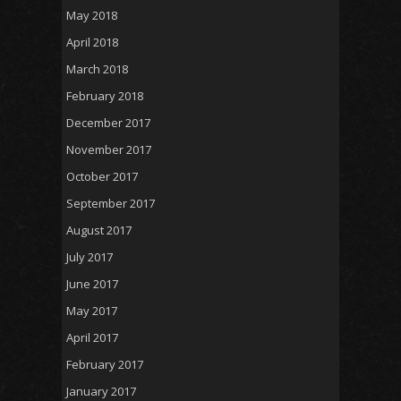
May 2018
April 2018
March 2018
February 2018
December 2017
November 2017
October 2017
September 2017
August 2017
July 2017
June 2017
May 2017
April 2017
February 2017
January 2017