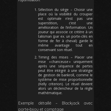
Sélection du siège – Choisir une
place où la visibilité du croupier
est optimale n’est pas une
superstition, c’est une
amélioration de l’information. Un
joueur qui associe ce critère à un
talisman (par ex. un porte‑clés en
forme de fer à cheval) garde le
même avantage tout en
conservant son rituel.
Timing des mises – Placer une
mise « chanceuse » uniquement
après une séquence de pertes
peut être intégré à une stratégie
de gestion de bankroll, comme le
système de mise proportionnelle
(Kelly criterion). Le rituel devient
alors un déclencheur de la règle
mathématique.
Exemple détaillé – Blackjack avec
porte‑bijou et comptage