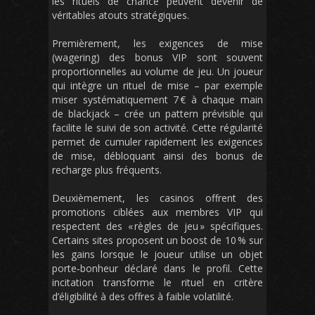
les rituels de chance peuvent devenir de
véritables atouts stratégiques.
Premièrement, les exigences de mise
(wagering) des bonus VIP sont souvent
proportionnelles au volume de jeu. Un joueur
qui intègre un rituel de mise – par exemple
miser systématiquement 7 € à chaque main
de blackjack – crée un pattern prévisible qui
facilite le suivi de son activité. Cette régularité
permet de cumuler rapidement les exigences
de mise, débloquant ainsi des bonus de
recharge plus fréquents.
Deuxièmement, les casinos offrent des
promotions ciblées aux membres VIP qui
respectent des « règles de jeu » spécifiques.
Certains sites proposent un boost de 10 % sur
les gains lorsque le joueur utilise un objet
porte‑bonheur déclaré dans le profil. Cette
incitation transforme le rituel en critère
d’éligibilité à des offres à faible volatilité.