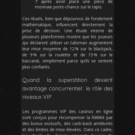
7 après avoir placé une pièce de
monnaie porte‑chance sur le tapis.
Ces rituels, bien que dépourvus de fondement
mathématique, influencent directement la
prise de décision. Une étude interne de
plusieurs plateformes montre que les joueurs
qui déclarent utiliser un talisman augmentent
leur mise moyenne de 12 % sur le blackjack,
de 9 % sur la roulette et de 15 % sur le
baccarat, simplement parce qu’ils se sentent
plus confiants.
Quand la superstition devient
avantage concurrentiel : le rôle des
niveaux VIP
Les programmes VIP des casinos en ligne
sont conçus pour récompenser la fidélité par
des bonus exclusifs, des cash‑back améliorés
et des limites de mise élevées. Dans ce cadre,