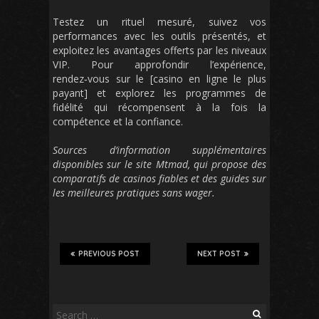
Testez un rituel mesuré, suivez vos
performances avec les outils présentés, et
exploitez les avantages offerts par les niveaux
VIP. Pour approfondir l’expérience,
rendez‑vous sur le [casino en ligne le plus
payant] et explorez les programmes de
fidélité qui récompensent à la fois la
compétence et la confiance.
Sources d’information supplémentaires
disponibles sur le site Mtmad, qui propose des
comparatifs de casinos fiables et des guides sur
les meilleures pratiques sans wager.
PREVIOUS POST
NEXT POST
Search