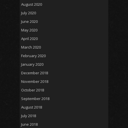
August 2020
July 2020
June 2020
May 2020
April 2020
March 2020
February 2020
January 2020
December 2018
November 2018
October 2018
September 2018
August 2018
July 2018
June 2018