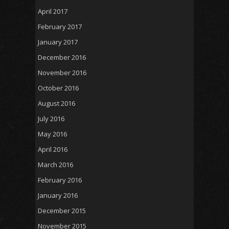
April 2017
February 2017
January 2017
December 2016
November 2016
October 2016
August 2016
July 2016
May 2016
April 2016
March 2016
February 2016
January 2016
December 2015
November 2015