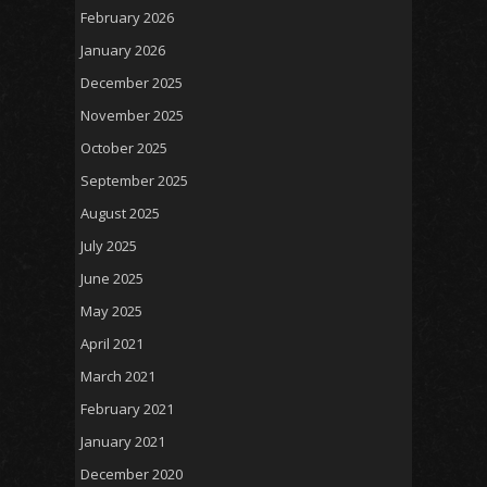
February 2026
January 2026
December 2025
November 2025
October 2025
September 2025
August 2025
July 2025
June 2025
May 2025
April 2021
March 2021
February 2021
January 2021
December 2020