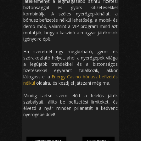
játékélményt a legmagasabb szintű fizetési
biztonsággal és gyors kifizetésekkel
kombinálja. A széles nyerőgép‑kínálat, a
bónusz befizetés nélkül lehetőség, a mobil‑ és
demo mód, valamint a VIP program mind azt
mutatják, hogy a kaszinó a magyar játékosok
igényeire épít.
Ha szeretnél egy megbízható, gyors és
szórakoztató helyet, ahol a nyerőgépek világa
a legújabb trendekkel és a biztonságos
fizetésekkel egyaránt találkozik, akkor
látogass el a
Energy Casino bónusz befizetés
nélkül
oldalra, és kezdj el játszani még ma.
Mindig tartsd szem előtt a felelős játék
szabályait, állíts be befizetési limiteket, és
élvezd a nyár minden pillanatát a kedvenc
nyerőgépeiddel!