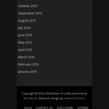
October 2015
September 2015
August 2015
July 2015
June 2015
May 2015
April 2015
March 2015
February 2015
January 2015
Copyright © 2026, AGN News. Proudly powered by
WordPress
. Blackoot design by
Iceable Themes
.
Home
CONTACT US
DISCLOSURE
SITEMAP