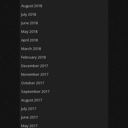
August 2018
July 2018
June 2018
May 2018
April 2018
March 2018
February 2018
December 2017
November 2017
October 2017
September 2017
August 2017
July 2017
June 2017
May 2017