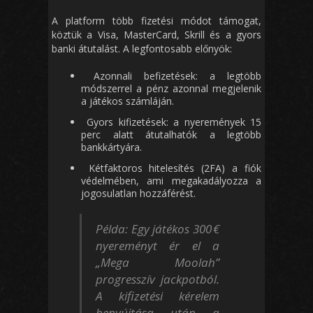
A platform több fizetési módot támogat,
köztük a Visa, MasterCard, Skrill és a gyors
banki átutalást. A legfontosabb előnyök:
Azonnali befizetések: a legtöbb
módszerrel a pénz azonnal megjelenik
a játékos számláján.
Gyors kifizetések: a nyeremények 15
perc alatt átutalhatók a legtöbb
bankkártyára.
Kétfaktoros hitelesítés (2FA) a fiók
védelmében, ami megakadályozza a
jogosulatlan hozzáférést.
Példa: Egy játékos 300 €
nyereményt ér el a
„Mega Moolah”
progresszív jackpotból.
A kifizetési kérelem
benyújtása után a