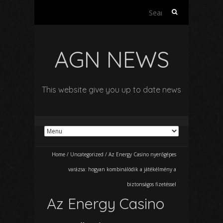
Search
for:
AGN NEWS
This website give you up to date news
Home
/
Uncategorized
/
Az Energy Casino nyerőgépes
varázsa: hogyan kombinálódik a játékélmény a
biztonságos fizetéssel
Az Energy Casino