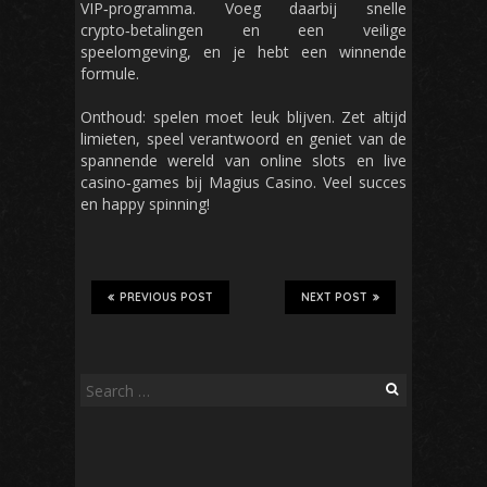
VIP‑programma. Voeg daarbij snelle
crypto‑betalingen en een veilige
speelomgeving, en je hebt een winnende
formule.
Onthoud: spelen moet leuk blijven. Zet altijd
limieten, speel verantwoord en geniet van de
spannende wereld van online slots en live
casino‑games bij Magius Casino. Veel succes
en happy spinning!
PREVIOUS POST
NEXT POST
Search
for: