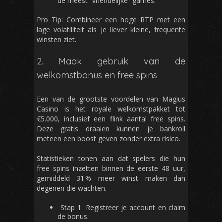
de meest “vriendelijke” games.
Pro Tip: Combineer een hoge RTP met een
lage volatiliteit als je liever kleine, frequente
winsten ziet.
2. Maak gebruik van de
welkomstbonus en free spins
Een van de grootste voordelen van Magius
Casino is het royale welkomstpakket tot
€5.000, inclusief een flink aantal free spins.
Deze gratis draaien kunnen je bankroll
meteen een boost geven zonder extra risico.
Statistieken tonen aan dat spelers die hun
free spins inzetten binnen de eerste 48 uur,
gemiddeld 31 % meer winst maken dan
degenen die wachten.
Stap 1: Registreer je account en claim
de bonus.