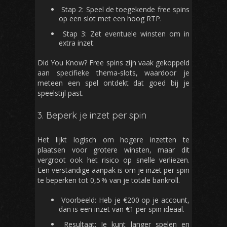
Stap 2: Speel de toegekende free spins
op een slot met een hoog RTP.
Stap 3: Zet eventuele winsten om in
extra inzet.
Did You Know? Free spins zijn vaak gekoppeld
aan specifieke thema‑slots, waardoor je
meteen een spel ontdekt dat goed bij je
speelstijl past.
3. Beperk je inzet per spin
Het lijkt logisch om hogere inzetten te
plaatsen voor grotere winsten, maar dit
vergroot ook het risico op snelle verliezen.
Een verstandige aanpak is om je inzet per spin
te beperken tot 0,5 % van je totale bankroll.
Voorbeeld: Heb je €200 op je account,
dan is een inzet van €1 per spin ideaal.
Resultaat: Je kunt langer spelen en