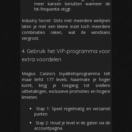
meer kansen benutten wanneer de
hit‑frequentie stijgt.
Industry Secret: Slots met meerdere winlijnen
laten je met een kleine inzet toch meerdere
combinaties raken, wat de winstkans
vergroot.
4. Gebruik het VIP‑programma voor
extra voordelen
Magius Casino’s loyaliteitsprogramma telt
maar liefst 177 levels. Naarmate je hoger
komt, krijg je toegang tot snellere
uitbetalingen, exclusieve promoties en hogere
limieten.
Stap 1: Speel regelmatig en verzamel
punten.
Stap 2: Houd je level in de gaten via de
accountpagina.