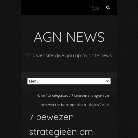
Search
for:
AGN NEWS
This website give you up to date news
Home
/
Uncategorized
/
7 bewezen strategieën om
meer winst te halen met slots bij Magius Casino
7 bewezen
strategieën om