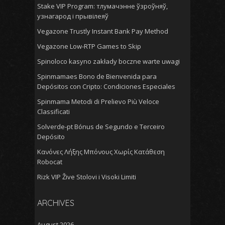
Stake VIP Program: тлумачэнне ўзроўняў,
узнагарод і прывілеяў
Vegazone Trustly Instant Bank Pay Method
Vegazone Low-RTP Games to Skip
Spinoloco kasyno zakłady boczne warte uwagi
Spinmamaes Bono de Bienvenida para
Depósitos con Cripto: Condiciones Especiales
Spinmama Metodi di Prelievo Più Veloce
Classificati
Solverde-pt Bónus de Segundo e Terceiro
Depósito
Κανόνες Λήξης Μπόνους Χωρίς Κατάθεση
Robocat
Rizk VIP Žive Stolovi i Visoki Limiti
ARCHIVES
August 2026