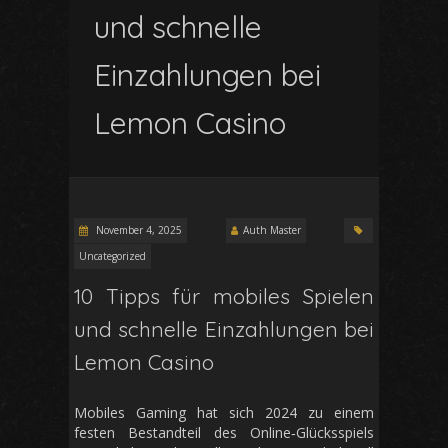
und schnelle
Einzahlungen bei
Lemon Casino
November 4, 2025
Auth Master
Uncategorized
10 Tipps für mobiles Spielen
und schnelle Einzahlungen bei
Lemon Casino
Mobiles Gaming hat sich 2024 zu einem
festen Bestandteil des Online‑Glücksspiels