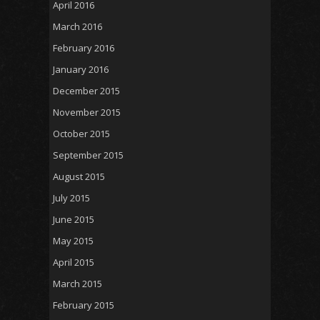
April 2016
March 2016
February 2016
January 2016
December 2015
November 2015
October 2015
September 2015
August 2015
July 2015
June 2015
May 2015
April 2015
March 2015
February 2015