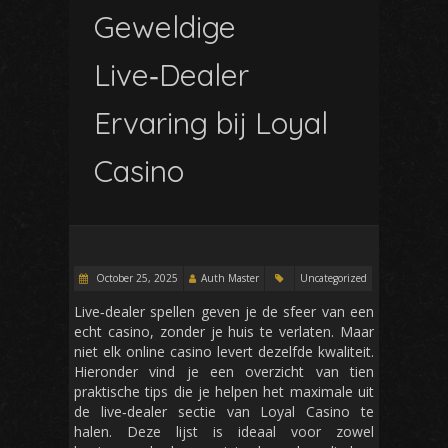
Geweldige
Live‑Dealer
Ervaring bij Loyal
Casino
October 25, 2025
Auth Master
Uncategorized
Live‑dealer spellen geven je de sfeer van een
echt casino, zonder je huis te verlaten. Maar
niet elk online casino levert dezelfde kwaliteit.
Hieronder vind je een overzicht van tien
praktische tips die je helpen het maximale uit
de live‑dealer sectie van Loyal Casino te
halen. Deze lijst is ideaal voor zowel