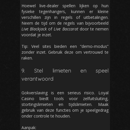
Hoewel live‑dealer spellen lijken op hun
fysieke tegenhangers, kunnen er kleine
verschillen zijn in regels of uitbetalingen.
Neem de tijd om de regels van bijvoorbeeld
Live Blackjack
of
Live Baccarat
door te nemen
voordat je inzet.
Tip: Veel sites bieden een “demo‑modus”
zonder inzet. Gebruik deze om vertrouwd te
raken.
9. Stel limieten en speel
verantwoord
Gokverslaving is een serieus risico. Loyal
Casino biedt tools voor zelfuitsluiting,
stortingslimieten en tijdslimieten. Maak
gebruik van deze functies om je speelgedrag
onder controle te houden.
Aanpak: