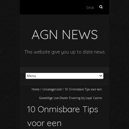
Search
for:
AGN NEWS
This website give you up to date news
Home
/
Uncategorized
/
10 Onmisbare Tips voor een
Geweldige Live‑Dealer Ervaring bij Loyal Casino
10 Onmisbare Tips
voor een