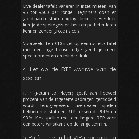
Live‑dealer tafels variëren in inzetlimieten, van
€5 tot €500 per ronde. Beginners doen er
goed aan te starten bij lage limieten. Hierdoor
kun je de spelregels en het tempo beter leren
kennen zonder grote risico’s.
Voorbeeld: Een €10 inzet op een roulette tafel
met een lage house edge geeft je meer
speelmomenten en minder druk.
4. Let op de RTP‑waarde van de
spellen
RTP (Return to Player) geeft aan hoeveel
procent van de ingezette bedragen gemiddeld
wordt teruggegeven. Live‑dealer spellen
hebben meestal een RTP tussen de 94 % en
98 %. Kies spellen met een hogere RTP voor
een betere winstkans op de lange termijn.
5. Profiteer van het VIP‑programma