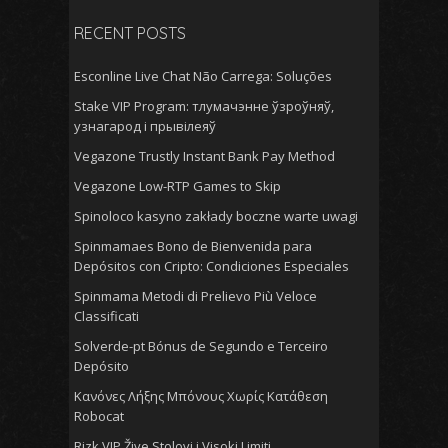
RECENT POSTS
Esconline Live Chat Não Carrega: Soluções
Stake VIP Program: тлумачэнне ўзроўняў,
узнагарод і прывілеяў
Vegazone Trustly Instant Bank Pay Method
Vegazone Low-RTP Games to Skip
Spinoloco kasyno zakłady boczne warte uwagi
Spinmamaes Bono de Bienvenida para
Depósitos con Cripto: Condiciones Especiales
Spinmama Metodi di Prelievo Più Veloce
Classificati
Solverde-pt Bónus de Segundo e Terceiro
Depósito
Κανόνες Λήξης Μπόνους Χωρίς Κατάθεση
Robocat
Rizk VIP Žive Stolovi i Visoki Limiti