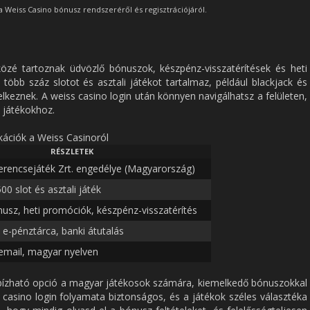
 Weiss Casino bónusz rendszeréről és regisztrációjáról.
özé tartoznak üdvözlő bónuszok, készpénz-visszatérítések és heti
 több száz slotot és asztali játékot tartalmaz, például blackjack és
lkeznek. A weiss casino login után könnyen navigálhatsz a felületen,
 játékokhoz.
kációk a Weiss Casinoról
RÉSZLETEK
rencsejáték Zrt. engedélye (Magyarország)
0 slot és asztali játék
usz, heti promóciók, készpénz-visszatérítés
 e-pénztárca, banki átutalás
 email, magyar nyelven
bízható opció a magyar játékosok számára, kiemelkedő bónuszokkal
s casino login folyamata biztonságos, és a játékok széles választéka