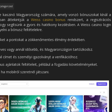
ategorized
ne kaszinó Magyarország számára, amely vonzó bónuszokat kínál a
ban áttekintjük a
Weiss casino bonus
rendszert, a regisztrációs
hogy segítsünk a gyors és hatékony kezdésben. A Weiss casino login
lni a bónusz feltételekre.
eket a pontokat a zökkenőmentes élmény érdekében.
éves vagy annál idősebb, és Magyarországon tartózkodsz.
l címet és személyi igazolványt a verifikációhoz.
us ajánlatok feltételeit, például a fogadási követelményeket.
 ha mobilról szeretnél játszani.