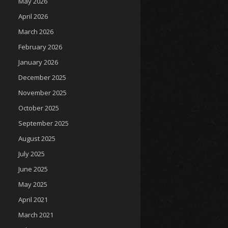
May 2026
April 2026
March 2026
February 2026
January 2026
December 2025
November 2025
October 2025
September 2025
August 2025
July 2025
June 2025
May 2025
April 2021
March 2021