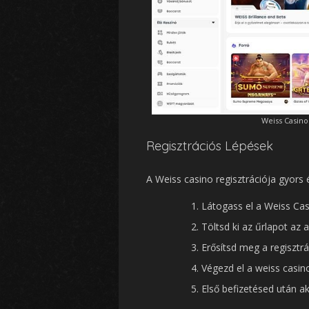
Weiss Casino
Regisztrációs Lépések
A Weiss casino regisztrációja gyors 
Látogass el a Weiss Cas
Töltsd ki az űrlapot az 
Erősítsd meg a regisztrá
Végezd el a weiss casino
Első befizetésed után a