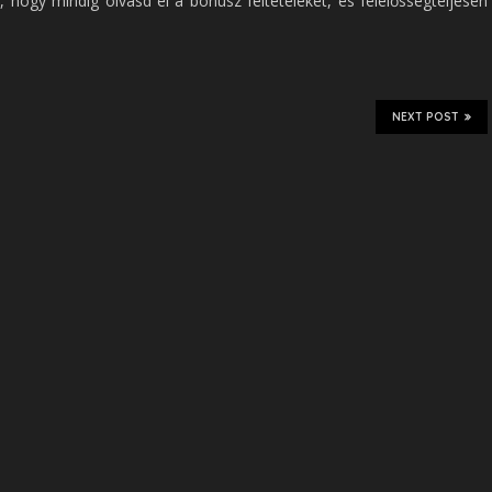
, hogy mindig olvasd el a bónusz feltételeket, és felelősségteljesen
NEXT POST