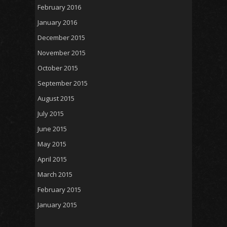
February 2016
January 2016
December 2015
November 2015
October 2015
September 2015
August 2015
July 2015
June 2015
May 2015
April 2015
March 2015
February 2015
January 2015