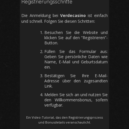
Registrierungsschritte
Die Anmeldung bei
Verdecasino
ist einfach
und schnell. Folgen Sie diesen Schritten:
Besuchen Sie die Website und
klicken Sie auf den “Registrieren”-
Button.
Füllen Sie das Formular aus:
Geben Sie persönliche Daten wie
Name, E-Mail und Geburtsdatum
ein.
Bestätigen Sie Ihre E-Mail-
Adresse über den zugesandten
Link.
Melden Sie sich an und nutzen Sie
den Willkommensbonus, sofern
verfügbar.
Ein Video-Tutorial, das den Registrierungsprozess
und Bonusdetails veranschaulicht.