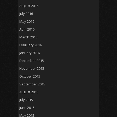
August 2016
July 2016
May 2016
April 2016
March 2016
February 2016
January 2016
December 2015
November 2015
October 2015
September 2015
August 2015
July 2015
June 2015
May 2015