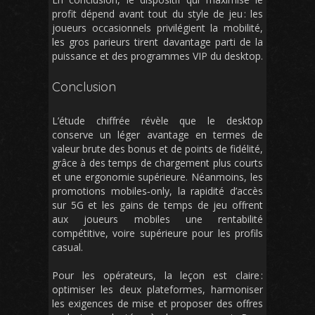
profit dépend avant tout du style de jeu : les
joueurs occasionnels privilégient la mobilité,
les gros parieurs tirent davantage parti de la
puissance et des programmes VIP du desktop.
Conclusion
L’étude chiffrée révèle que le desktop
conserve un léger avantage en termes de
valeur brute des bonus et de points de fidélité,
grâce à des temps de chargement plus courts
et une ergonomie supérieure. Néanmoins, les
promotions mobiles‑only, la rapidité d’accès
sur 5G et les gains de temps de jeu offrent
aux joueurs mobiles une rentabilité
compétitive, voire supérieure pour les profils
casual.
Pour les opérateurs, la leçon est claire :
optimiser les deux plateformes, harmoniser
les exigences de mise et proposer des offres