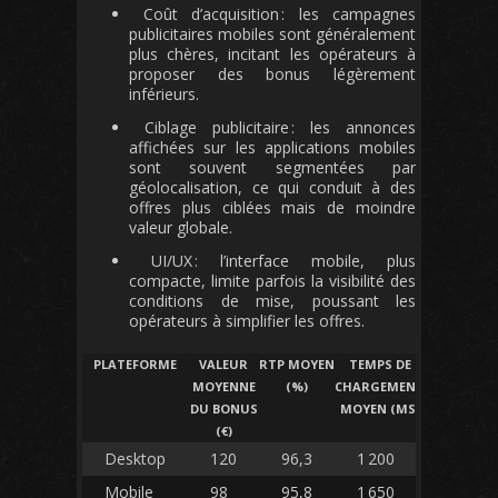
Coût d’acquisition : les campagnes
publicitaires mobiles sont généralement
plus chères, incitant les opérateurs à
proposer des bonus légèrement
inférieurs.
Ciblage publicitaire : les annonces
affichées sur les applications mobiles
sont souvent segmentées par
géolocalisation, ce qui conduit à des
offres plus ciblées mais de moindre
valeur globale.
UI/UX : l’interface mobile, plus
compacte, limite parfois la visibilité des
conditions de mise, poussant les
opérateurs à simplifier les offres.
PLATEFORME
VALEUR
RTP MOYEN
TEMPS DE
MOYENNE
(%)
CHARGEMENT
DU BONUS
MOYEN (MS)
(€)
Desktop
120
96,3
1 200
Mobile
98
95,8
1 650