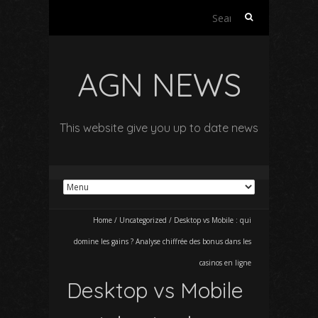
Search
for:
AGN NEWS
This website give you up to date news
Home
/
Uncategorized
/
Desktop vs Mobile : qui
domine les gains ? Analyse chiffrée des bonus dans les
casinos en ligne
Desktop vs Mobile