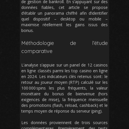
de gestion de bankroll. En s’appuyant sur des
données fiables, cet article se propose
d’établir un panorama chiffré afin d’identifier
quel dispositif – desktop ou mobile –
maximise réellement les gains issus des
bonus.
Méthodologie de l’étude
comparative
L’analyse s’appuie sur un panel de 12 casinos
en ligne classés parmi les top casino en ligne
en 2024. Les indicateurs clés retenus sont : le
retour au joueur moyen (RTP) calculé sur les
100 000 spins les plus fréquents, la valeur
monétaire du bonus de bienvenue (hors
exigences de mise), la fréquence mensuelle
des promotions (flash, reload, cashback) et le
temps moyen de réponse du serveur (ping).
Les données proviennent de trois sources
complémentaires. Premièrement, des tests