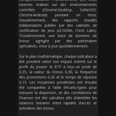
internes réalisés sur des environnements
contrôlés (Chrome Desktop, Safari iOS,
Chrome Android) pendant un mois.
Deuxièmement, des rapports d’audits
indépendants publiés par des cabinets de
certification de jeux (eCOGRA, iTech Labs).
Troisièmement, une base de données de
bonus agrégée par des partenaires
spécialisés, mise à jour quotidiennement.
Sur le plan mathématique, chaque indicateur a
été pondéré selon son impact estimé sur le
profit du joueur : le RTP a reçu un poids de
0,35, la valeur du bonus 0,30, la fréquence
des promotions 0,20 et le temps de réponse
0,15. Les moyennes pondérées ont ensuite
été comparées à l’aide d’écarts‑types pour
mesurer la dispersion, et des corrélations de
Pearson ont été calculées afin d’identifier les
relations linéaires entre rapidité d’accès et
activation des bonus.