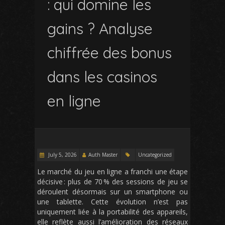
: qui domine les
gains ? Analyse
chiffrée des bonus
dans les casinos
en ligne
July 5, 2026
Auth Master
Uncategorized
Le marché du jeu en ligne a franchi une étape
décisive : plus de 70 % des sessions de jeu se
déroulent désormais sur un smartphone ou
une tablette. Cette évolution n’est pas
uniquement liée à la portabilité des appareils,
elle reflète aussi l’amélioration des réseaux