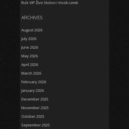
Rizk VIP Žive Stolovi i Visoki Limiti
ARCHIVES
August 2026
July 2026
June 2026
May 2026
April 2026
March 2026
February 2026
January 2026
December 2025
November 2025
October 2025
September 2025