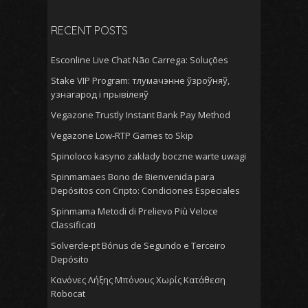
RECENT POSTS
Esconline Live Chat Não Carrega: Soluções
Stake VIP Program: тлумачэнне ўзроўняў,
узнагарод і прывілеяў
Vegazone Trustly Instant Bank Pay Method
Vegazone Low-RTP Games to Skip
Spinoloco kasyno zakłady boczne warte uwagi
Spinmamaes Bono de Bienvenida para
Depósitos con Cripto: Condiciones Especiales
Spinmama Metodi di Prelievo Più Veloce
Classificati
Solverde-pt Bónus de Segundo e Terceiro
Depósito
Κανόνες Λήξης Μπόνους Χωρίς Κατάθεση
Robocat