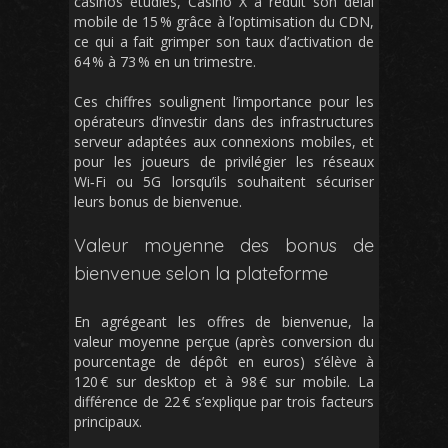
casinos étudiés, Casino X a réduit son délai
mobile de 15 % grâce à l’optimisation du CDN,
ce qui a fait grimper son taux d’activation de
64 % à 73 % en un trimestre.
Ces chiffres soulignent l’importance pour les
opérateurs d’investir dans des infrastructures
serveur adaptées aux connexions mobiles, et
pour les joueurs de privilégier les réseaux
Wi‑Fi ou 5G lorsqu’ils souhaitent sécuriser
leurs bonus de bienvenue.
Valeur moyenne des bonus de
bienvenue selon la plateforme
En agrégeant les offres de bienvenue, la
valeur moyenne perçue (après conversion du
pourcentage de dépôt en euros) s’élève à
120 € sur desktop et à 98 € sur mobile. La
différence de 22 € s’explique par trois facteurs
principaux.