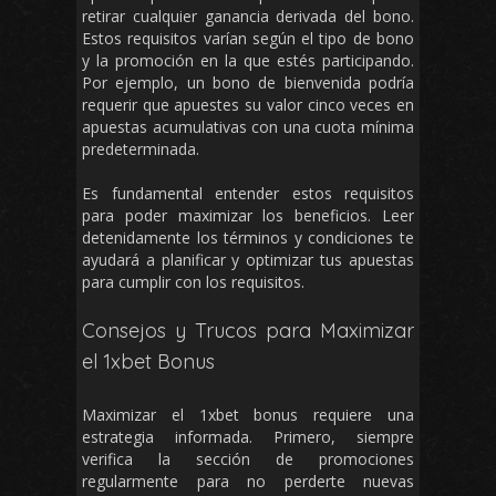
retirar cualquier ganancia derivada del bono.
Estos requisitos varían según el tipo de bono
y la promoción en la que estés participando.
Por ejemplo, un bono de bienvenida podría
requerir que apuestes su valor cinco veces en
apuestas acumulativas con una cuota mínima
predeterminada.
Es fundamental entender estos requisitos
para poder maximizar los beneficios. Leer
detenidamente los términos y condiciones te
ayudará a planificar y optimizar tus apuestas
para cumplir con los requisitos.
Consejos y Trucos para Maximizar
el 1xbet Bonus
Maximizar el 1xbet bonus requiere una
estrategia informada. Primero, siempre
verifica la sección de promociones
regularmente para no perderte nuevas