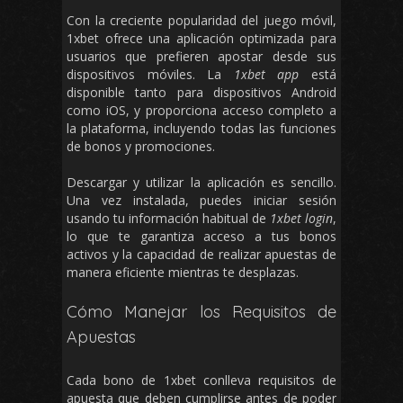
Con la creciente popularidad del juego móvil,
1xbet ofrece una aplicación optimizada para
usuarios que prefieren apostar desde sus
dispositivos móviles. La
1xbet app
está
disponible tanto para dispositivos Android
como iOS, y proporciona acceso completo a
la plataforma, incluyendo todas las funciones
de bonos y promociones.
Descargar y utilizar la aplicación es sencillo.
Una vez instalada, puedes iniciar sesión
usando tu información habitual de
1xbet login
,
lo que te garantiza acceso a tus bonos
activos y la capacidad de realizar apuestas de
manera eficiente mientras te desplazas.
Cómo Manejar los Requisitos de
Apuestas
Cada bono de 1xbet conlleva requisitos de
apuesta que deben cumplirse antes de poder