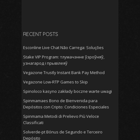
RECENT POSTS
Esconline Live Chat Não Carrega: Soluções
Stake VIP Program: тлумачэнне ўзроўняў,
узнагарод і прывілеяў
Vegazone Trustly Instant Bank Pay Method
Vegazone Low-RTP Games to Skip
Spinoloco kasyno zakłady boczne warte uwagi
Spinmamaes Bono de Bienvenida para
Depósitos con Cripto: Condiciones Especiales
Spinmama Metodi di Prelievo Più Veloce
Classificati
Solverde-pt Bónus de Segundo e Terceiro
Depósito