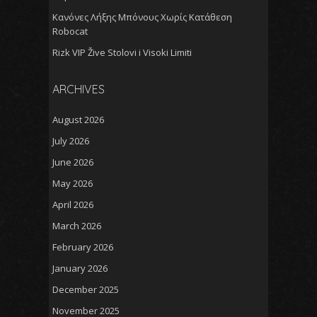
Κανόνες Λήξης Μπόνους Χωρίς Κατάθεση
Robocat
Rizk VIP Žive Stolovi i Visoki Limiti
ARCHIVES
August 2026
July 2026
June 2026
May 2026
April 2026
March 2026
February 2026
January 2026
December 2025
November 2025