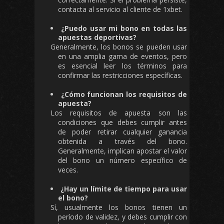
contacta al servicio al cliente de 1xbet.
¿Puedo usar mi bono en todas las
apuestas deportivas?
Generalmente, los bonos se pueden usar
en una amplia gama de eventos, pero
es esencial leer los términos para
confirmar las restricciones específicas.
¿Cómo funcionan los requisitos de
apuesta?
Los requisitos de apuesta son las
condiciones que debes cumplir antes
de poder retirar cualquier ganancia
obtenida a través del bono.
Generalmente, implican apostar el valor
del bono un número específico de
veces.
¿Hay un límite de tiempo para usar
el bono?
Sí, usualmente los bonos tienen un
período de validez, y debes cumplir con