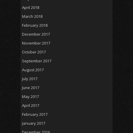
April 2018
March 2018
February 2018
December 2017
November 2017
October 2017
September 2017
August 2017
July 2017
June 2017
May 2017
April 2017
February 2017
January 2017
December 2016