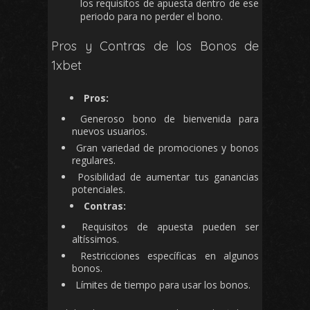
los requisitos de apuesta dentro de ese
periodo para no perder el bono.
Pros y Contras de los Bonos de
1xbet
Pros:
Generoso bono de bienvenida para
nuevos usuarios.
Gran variedad de promociones y bonos
regulares.
Posibilidad de aumentar tus ganancias
potenciales.
Contras:
Requisitos de apuesta pueden ser
altíssimos.
Restricciones específicas en algunos
bonos.
Límites de tiempo para usar los bonos.