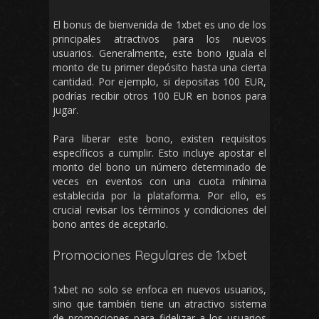
El bonus de bienvenida de 1xbet es uno de los
principales atractivos para los nuevos
usuarios. Generalmente, este bono iguala el
monto de tu primer depósito hasta una cierta
cantidad. Por ejemplo, si depositas 100 EUR,
podrías recibir otros 100 EUR en bonos para
jugar.
Para liberar este bono, existen requisitos
específicos a cumplir. Esto incluye apostar el
monto del bono un número determinado de
veces en eventos con una cuota mínima
establecida por la plataforma. Por ello, es
crucial revisar los términos y condiciones del
bono antes de aceptarlo.
Promociones Regulares de 1xbet
1xbet no solo se enfoca en nuevos usuarios,
sino que también tiene un atractivo sistema
de promociones para fidelizar a los usuarios