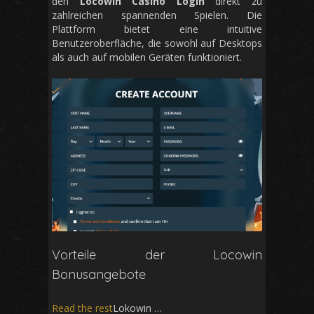
den
Locowin Casino Login
direkt zu
zahlreichen spannenden Spielen. Die
Plattform bietet eine intuitive
Benutzeroberfläche, die sowohl auf Desktops
als auch auf mobilen Geräten funktioniert.
Vorteile der Locowin
Bonusangebote
Read the rest
Lokowin …