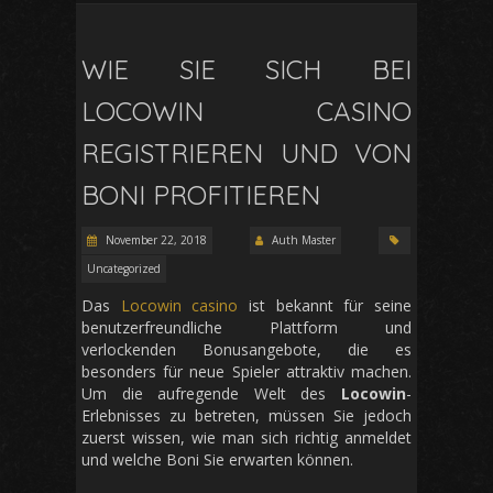
WIE SIE SICH BEI
LOCOWIN CASINO
REGISTRIEREN UND VON
BONI PROFITIEREN
November 22, 2018
Auth Master
Uncategorized
Das
Locowin casino
ist bekannt für seine
benutzerfreundliche Plattform und
verlockenden Bonusangebote, die es
besonders für neue Spieler attraktiv machen.
Um die aufregende Welt des
Locowin
-
Erlebnisses zu betreten, müssen Sie jedoch
zuerst wissen, wie man sich richtig anmeldet
und welche Boni Sie erwarten können.