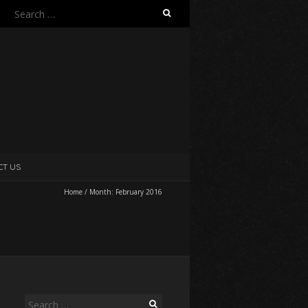
Search
for:
CT US
Home
/
Month:
February 2016
Search