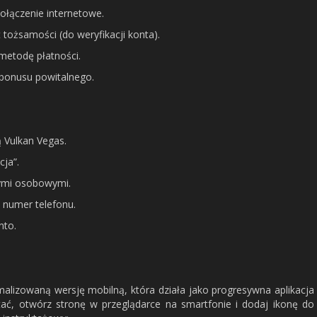
ołączenie internetowe.
tożsamości (do weryfikacji konta).
metodę płatności.
bonusu powitalnego.
 Vulkan Vegas.
cja”.
nymi osobowymi.
i numer telefonu.
nto.
malizowaną wersję mobilną, która działa jako progresywna aplikacja
ać, otwórz stronę w przeglądarce na smartfonie i dodaj ikonę do