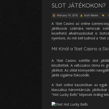
SLOT JÁTÉKOKON?
February 19, 2016
Auth Master
A 1bet Casino az online szerencsejá
játékosok számára nemcsak sokf
kezelhető alkalmazásokat is bizto
nyerésre, és mit kell tudnod a 1bet s
Mit Kínál a 1bet Casino a S
A 1bet Casino sokféle slot játék
készítettek. A változatos téma és g
játékot. Az oldal könnyedén navigálh
játék izgalma fokozódik.
A 1bet online kaszinóban az egyik 
klasszikus háromtárcsás játékokat 
“Hot Lucky Bells” képesek órákig lek