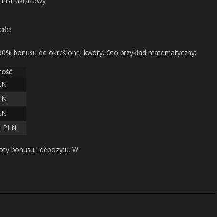
 instruktażowy:
ała
100% bonusu do określonej kwoty. Oto przykład matematyczny:
TOŚĆ
LN
LN
LN
0 PLN
ty bonusu i depozytu. W