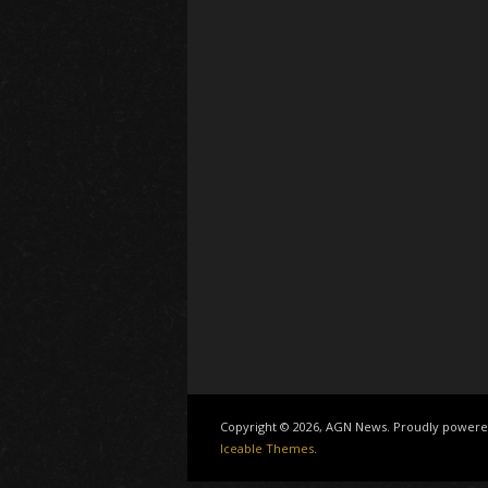
Copyright © 2026, AGN News. Proudly power
Iceable Themes
.