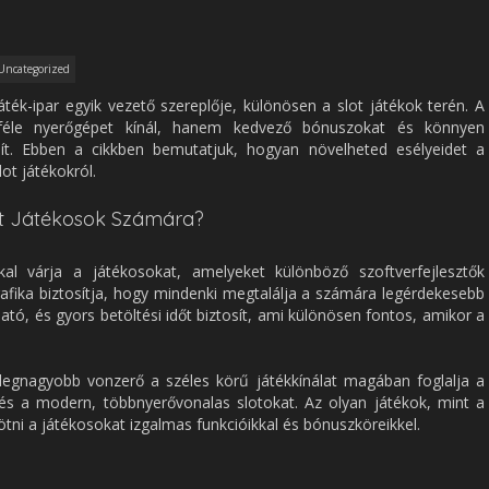
Uncategorized
ték-ipar egyik vezető szereplője, különösen a slot játékok terén. A
éle nyerőgépet kínál, hanem kedvező bónuszokat és könnyen
sít. Ebben a cikkben bemutatjuk, hogyan növelheted esélyeidet a
lot játékokról.
lot Játékosok Számára?
kal várja a játékosokat, amelyeket különböző szoftverfejlesztők
rafika biztosítja, hogy mindenki megtalálja a számára legérdekesebb
ató, és gyors betöltési időt biztosít, ami különösen fontos, amikor a
legnagyobb vonzerő a széles körű játékkínálat magában foglalja a
és a modern, többnyerővonalas slotokat. Az olyan játékok, mint a
ötni a játékosokat izgalmas funkcióikkal és bónuszköreikkel.