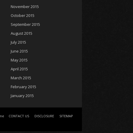
November 2015
October 2015
September 2015
August 2015
July 2015
June 2015
May 2015
April 2015
March 2015
February 2015
January 2015
me
CONTACT US
DISCLOSURE
SITEMAP