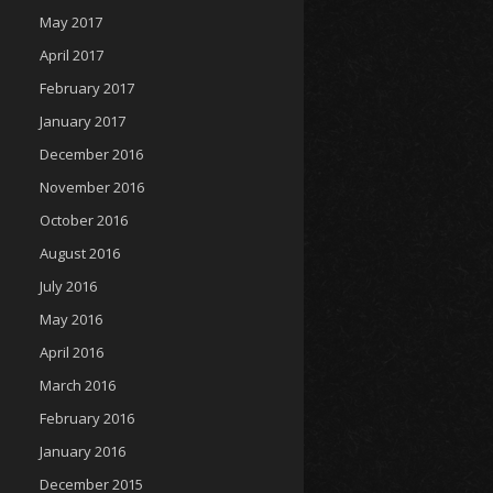
May 2017
April 2017
February 2017
January 2017
December 2016
November 2016
October 2016
August 2016
July 2016
May 2016
April 2016
March 2016
February 2016
January 2016
December 2015