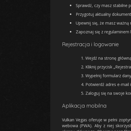
Sprawdź, czy masz stabilne p
Przygotuj aktualny dokument 
Upewnij się, że masz ważną 
Zapoznaj się z regulaminem 
Rejestracja i logowanie
Wejdź na stronę główną
Kliknij przycisk „Rejestra
Wypełnij formularz da
Potwierdź adres e-mail 
Zaloguj się na swoje ko
Aplikacja mobilna
Vulkan Vegas oferuje w pełni zopty
webowa (PWA). Aby z niej skorzyst