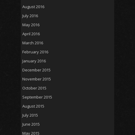
August 2016
July 2016
May 2016
April 2016
March 2016
February 2016
January 2016
December 2015
November 2015
October 2015
September 2015
August 2015
July 2015
June 2015
May 2015