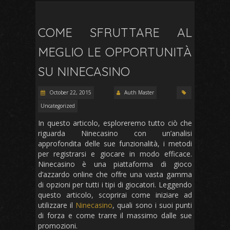
COME SFRUTTARE AL
MEGLIO LE OPPORTUNITÀ
SU NINECASINO
October 22, 2015
Auth Master
Uncategorized
In questo articolo, esploreremo tutto ciò che
riguarda Ninecasino con un’analisi
approfondita delle sue funzionalità, i metodi
per registrarsi e giocare in modo efficace.
Ninecasino è una piattaforma di gioco
d’azzardo online che offre una vasta gamma
di opzioni per tutti i tipi di giocatori. Leggendo
questo articolo, scoprirai come iniziare ad
utilizzare il
Ninecasino
, quali sono i suoi punti
di forza e come trarre il massimo dalle sue
promozioni.