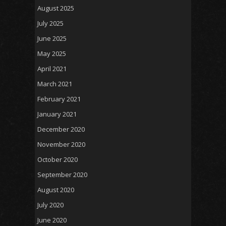
August 2025
July 2025
June 2025
May 2025
April 2021
March 2021
February 2021
January 2021
December 2020
November 2020
October 2020
September 2020
August 2020
July 2020
June 2020