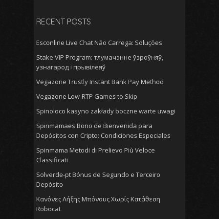
RECENT POSTS
Esconline Live Chat Não Carrega: Soluções
Stake VIP Program: тлумачэнне ўзроўняў,
узнагарод і прывілеяў
Vegazone Trustly Instant Bank Pay Method
Vegazone Low-RTP Games to Skip
Spinoloco kasyno zakłady boczne warte uwagi
Spinmamaes Bono de Bienvenida para
Depósitos con Cripto: Condiciones Especiales
Spinmama Metodi di Prelievo Più Veloce
Classificati
Solverde-pt Bónus de Segundo e Terceiro
Depósito
Κανόνες Λήξης Μπόνους Χωρίς Κατάθεση
Robocat