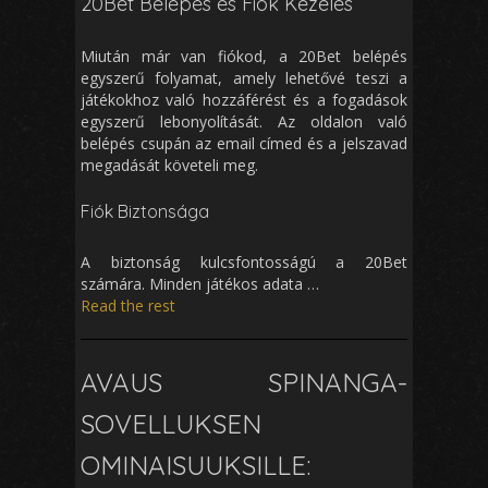
20Bet Belépés és Fiók Kezelés
Miután már van fiókod, a 20Bet belépés
egyszerű folyamat, amely lehetővé teszi a
játékokhoz való hozzáférést és a fogadások
egyszerű lebonyolítását. Az oldalon való
belépés csupán az email címed és a jelszavad
megadását követeli meg.
Fiók Biztonsága
A biztonság kulcsfontosságú a 20Bet
számára. Minden játékos adata …
Read the rest
AVAUS SPINANGA-
SOVELLUKSEN
OMINAISUUKSILLE: