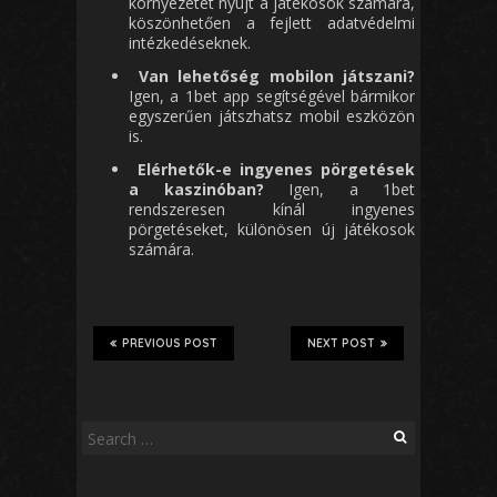
környezetet nyújt a játékosok számára,
köszönhetően a fejlett adatvédelmi
intézkedéseknek.
Van lehetőség mobilon játszani?
Igen, a 1bet app segítségével bármikor
egyszerűen játszhatsz mobil eszközön
is.
Elérhetők-e ingyenes pörgetések
a kaszinóban?
Igen, a 1bet
rendszeresen kínál ingyenes
pörgetéseket, különösen új játékosok
számára.
PREVIOUS POST
NEXT POST
Search
for: