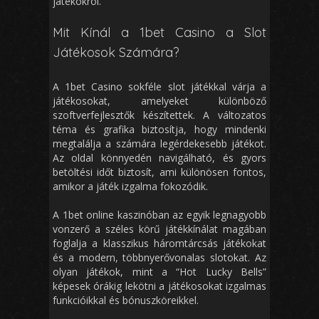
játékokról.
Mit Kínál a 1bet Casino a Slot
Játékosok Számára?
A 1bet Casino sokféle slot játékkal várja a
játékosokat, amelyeket különböző
szoftverfejlesztők készítettek. A változatos
téma és grafika biztosítja, hogy mindenki
megtalálja a számára legérdekesebb játékot.
Az oldal könnyedén navigálható, és gyors
betöltési időt biztosít, ami különösen fontos,
amikor a játék izgalma fokozódik.
A 1bet online kaszinóban az egyik legnagyobb
vonzerő a széles körű játékkínálat magában
foglalja a klasszikus háromtárcsás játékokat
és a modern, többnyerővonalas slotokat. Az
olyan játékok, mint a “Hot Lucky Bells”
képesek órákig lekötni a játékosokat izgalmas
funkcióikkal és bónuszköreikkel.