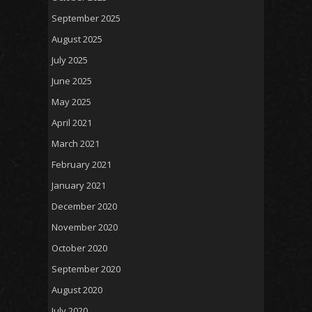
September 2025
August 2025
July 2025
June 2025
May 2025
April 2021
March 2021
February 2021
January 2021
December 2020
November 2020
October 2020
September 2020
August 2020
July 2020