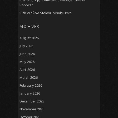
Robocat
Rizk VIP Žive Stolovi i Visoki Limiti
ARCHIVES
August 2026
July 2026
June 2026
May 2026
April 2026
March 2026
February 2026
January 2026
December 2025
November 2025
October 2025