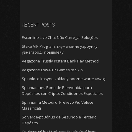
RECENT POSTS
Esconline Live Chat Não Carrega: Soluções
Stake VIP Program: тлумачэнне ўзроўняў,
узнагарод і прывілеяў
Vegazone Trustly Instant Bank Pay Method
Vegazone Low-RTP Games to Skip
Spinoloco kasyno zakłady boczne warte uwagi
Spinmamaes Bono de Bienvenida para
Depósitos con Cripto: Condiciones Especiales
Spinmama Metodi di Prelievo Più Veloce
Classificati
Solverde-pt Bónus de Segundo e Terceiro
Depósito
Κανόνες Λήξης Μπόνους Χωρίς Κατάθεση