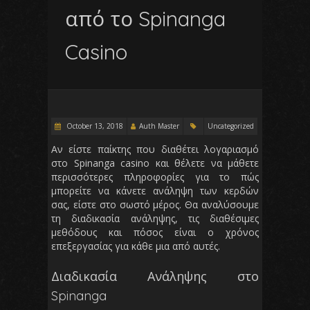
από το Spinanga
Casino
October 13, 2018
Auth Master
Uncategorized
Αν είστε παίκτης που διαθέτει λογαριασμό
στο Spinanga casino και θέλετε να μάθετε
περισσότερες πληροφορίες για το πώς
μπορείτε να κάνετε ανάληψη των κερδών
σας, είστε στο σωστό μέρος. Θα αναλύσουμε
τη διαδικασία ανάληψης, τις διαθέσιμες
μεθόδους και πόσος είναι ο χρόνος
επεξεργασίας για κάθε μια από αυτές.
Διαδικασία Ανάληψης στο
Spinanga