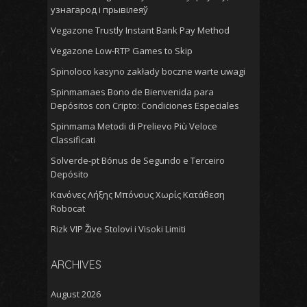
узнагарод і прывілеяў
Vegazone Trustly Instant Bank Pay Method
Vegazone Low-RTP Games to Skip
Spinoloco kasyno zakłady boczne warte uwagi
Spinmamaes Bono de Bienvenida para
Depósitos con Cripto: Condiciones Especiales
Spinmama Metodi di Prelievo Più Veloce
Classificati
Solverde-pt Bónus de Segundo e Terceiro
Depósito
Κανόνες Λήξης Μπόνους Χωρίς Κατάθεση
Robocat
Rizk VIP Žive Stolovi i Visoki Limiti
ARCHIVES
August 2026