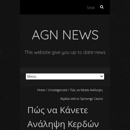
Search
for:
AGN NEWS
This website give you up to date news
Home
/
Uncategorized
/
Πώς να Κάνετε Ανάληψη
Κερδών από το Spinanga Casino
Πώς να Κάνετε
Ανάληψη Κερδών