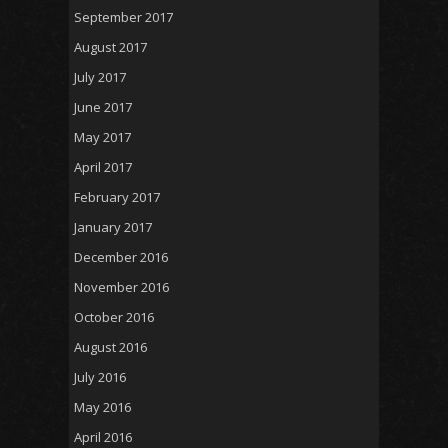
September 2017
August 2017
July 2017
June 2017
May 2017
April 2017
February 2017
January 2017
December 2016
November 2016
October 2016
August 2016
July 2016
May 2016
April 2016