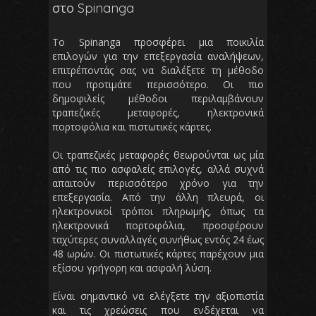
στο Spinanga
Το Spinanga προσφέρει μια ποικιλία
επιλογών για την επεξεργασία αναλήψεων,
επιτρέποντάς σας να διαλέξετε τη μέθοδο
που προτιμάτε περισσότερο. Οι πιο
δημοφιλείς μέθοδοι περιλαμβάνουν
τραπεζικές μεταφορές, ηλεκτρονικά
πορτοφόλια και πιστωτικές κάρτες.
Οι τραπεζικές μεταφορές θεωρούνται ως μία
από τις πιο ασφαλείς επιλογές, αλλά συχνά
απαιτούν περισσότερο χρόνο για την
επεξεργασία. Από την άλλη πλευρά, οι
ηλεκτρονικοί τρόποι πληρωμής, όπως τα
ηλεκτρονικά πορτοφόλια, προσφέρουν
ταχύτερες συναλλαγές συνήθως εντός 24 έως
48 ωρών. Οι πιστωτικές κάρτες παρέχουν μια
εξίσου γρήγορη και ασφαλή λύση.
Είναι σημαντικό να ελέγξετε την αξιοπιστία
και τις χρεώσεις που ενδέχεται να