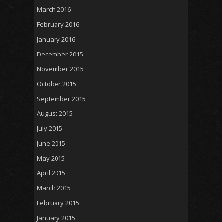
March 2016
February 2016
January 2016
December 2015
November 2015
October 2015
September 2015
August 2015
July 2015
June 2015
May 2015
April 2015
March 2015
February 2015
January 2015